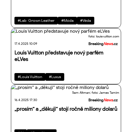
#Lab-Grown Leather
#Móda
#Věda
foto: louisvuitton.com
17.4.2025 10:09
Breaking
News
.cz
Louis Vuitton představuje nový parfém
eLVes
#Louis Vuitton
#Luxus
Sam Altman; foto: James Tamim
16.4.2025 17:30
Breaking
News
.cz
„prosím“ a „děkuji“ stojí ročně miliony dolarů