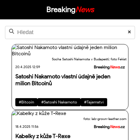
Breaking
News
Socha Satoshi Nakamota v Budapešti; foto Fekist
20.4.2025 12:59
Breaking
News
.cz
Satoshi Nakamoto vlastní údajně jeden
milion Bitcoinů
#Bitcoin
#Satoshi Nakamoto
#Tajemství
foto: lab-grown-leather.com
18.4.2025 11:56
Breaking
News
.cz
Kabelky z kůže T-Rexe